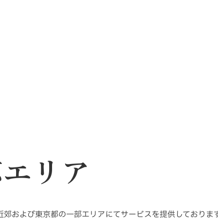
A
応エリア
近郊および東京都の一部エリアにてサービスを提供しておりま