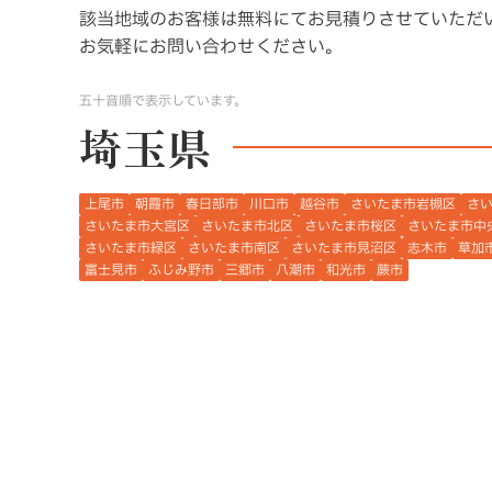
該当地域のお客様は無料にてお見積りさせていただ
お気軽にお問い合わせください。
五十音順で表示しています。
埼玉県
上尾市
朝霞市
春日部市
川口市
越谷市
さいたま市岩槻区
さ
さいたま市大宮区
さいたま市北区
さいたま市桜区
さいたま市中
さいたま市緑区
さいたま市南区
さいたま市見沼区
志木市
草加
富士見市
ふじみ野市
三郷市
八潮市
和光市
蕨市