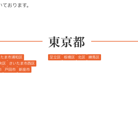
いております。
東京都
いたま市浦和区
足立区
板橋区
北区
練馬区
央区
さいたま市西区
市
戸田市
新座市