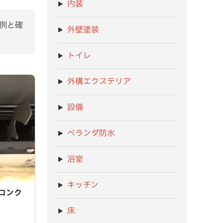
内装
例と確
外壁塗装
トイレ
外構エクステリア
設備
ベランダ防水
浴室
キッチン
ンクリー
コンク
床