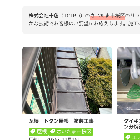
株式会社十色
（TOIRO）の
さいたま市桜区
のリフ
かな技術でお客様のご要望にお応えします。施工
瓦棒 トタン屋根 塗装工事
ダイキン
瓦棒 トタン屋根 塗装工事
ダイキ
解洗浄
ン分解
屋根
さいたま市桜区
エ
更新日：
2025年11月15日