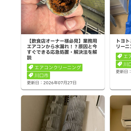
【飲食店オーナー様必見】業務用エア
トヨトミ
【飲食店オーナー様必見】業務用
トヨト
コンから水漏れ！？原因と今すぐでき
ニング」
エアコンから水漏れ！？原因と今
リーニ
る応急処置・解決法を解説
すぐできる応急処置・解決法を解
エ
説
川
エアコンクリーニング
更新日
川口市
更新日：
2026年07月27日