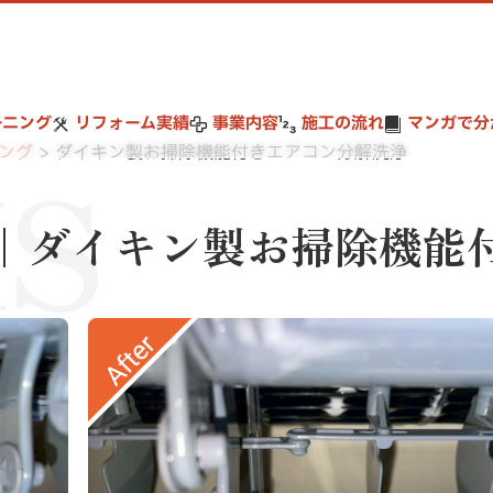
ーニング
リフォーム実績
事業内容
施工の流れ
マンガで分
S
ング
ダイキン製お掃除機能付きエアコン分解洗浄
｜ダイキン製お掃除機能