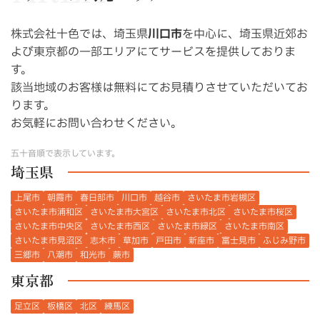
株式会社十色では、埼玉県
川口市
を中心に、埼玉県近郊お
よび東京都の一部エリアにてサービスを提供しておりま
す。
該当地域のお客様は無料にてお見積りさせていただいてお
ります。
お気軽にお問い合わせください。
五十音順で表示しています。
埼玉県
上尾市
朝霞市
春日部市
川口市
越谷市
さいたま市岩槻区
さいたま市浦和区
さいたま市大宮区
さいたま市北区
さいたま市桜区
さいたま市中央区
さいたま市西区
さいたま市緑区
さいたま市南区
さいたま市見沼区
志木市
草加市
戸田市
新座市
富士見市
ふじみ野市
三郷市
八潮市
和光市
蕨市
東京都
足立区
板橋区
北区
練馬区