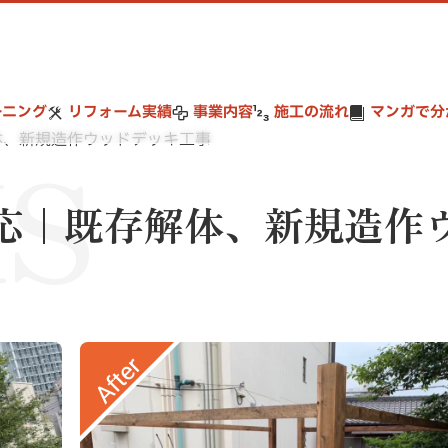
ーニング
リフォーム実績
事業内容
施工の流れ
マンガで分
S
体、新規造作ウッドデッキ工事
応｜既存解体、新規造作