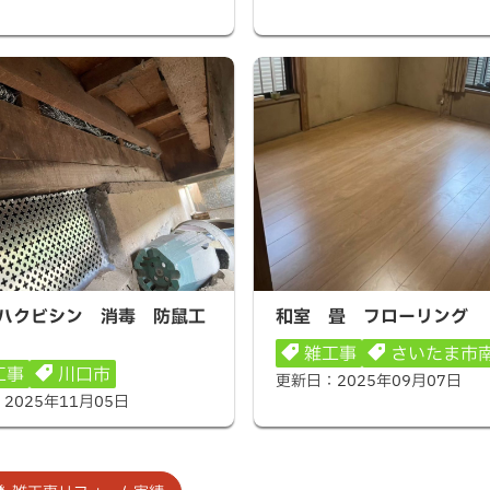
クビシン 消毒 防鼠工事
和室 畳 フローリング
ハクビシン 消毒 防鼠工
和室 畳 フローリング
雑工事
さいたま市
工事
川口市
更新日：
2025年09月07日
：
2025年11月05日