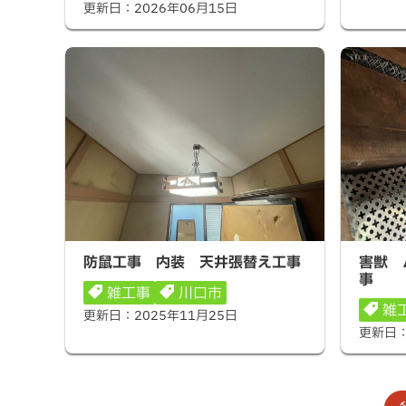
更新日：
2026年06月15日
防鼠工事 内装 天井張替え工事
害獣 ハ
防鼠工事 内装 天井張替え工事
害獣 
事
雑工事
川口市
雑
更新日：
2025年11月25日
更新日