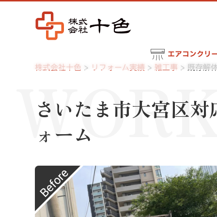
エアコンクリ
WORK
株式会社十色
リフォーム実績
雑工事
既存解
さいたま市大宮区対
ォーム