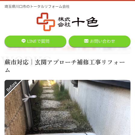
埼玉県川口市のトータルリフォーム会社
LINEで質問
お問い合わせ
株式会社十色
リフォーム実績
雑工事
玄関アプロー
WORKS
蕨市対応｜玄関アプローチ補修工事リフォー
ム