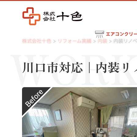
エアコンクリ
WORK
株式会社十色
リフォーム実績
内装
内装リノ
川口市対応｜内装リ