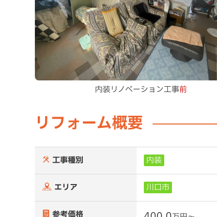
内装リノベーション工事
前
リフォーム概要
工事種別
内装
エリア
川口市
参考価格
400.0