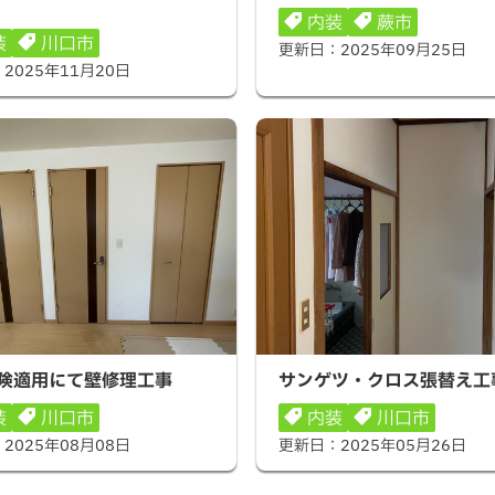
内装
蕨市
装
川口市
更新日：
2025年09月25日
：
2025年11月20日
適用にて壁修理工事
サンゲツ・クロス張替え工事
険適用にて壁修理工事
サンゲツ・クロス張替え工
装
川口市
内装
川口市
：
2025年08月08日
更新日：
2025年05月26日